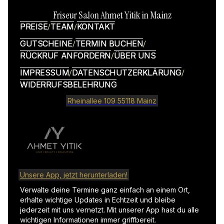
Friseur Salon Ahmet Yitik in Mainz
PREISE
PREISE
TEAM
TEAM
KONTAKT
KONTAKT
GUTSCHEINE
GUTSCHEINE
TERMIN BUCHEN
TERMIN BUCHEN
RÜCKRUF ANFORDERN
RÜCKRUF ANFORDERN
ÜBER UNS
ÜBER UNS
IMPRESSUM
IMPRESSUM
DATENSCHUTZERKLÄRUNG
DATENSCHUTZERKLÄRUNG
WIDERRUFSBELEHRUNG
WIDERRUFSBELEHRUNG
Rheinallee 109 55118 Mainz
Unsere App, jetzt herunterladen!
Verwalte deine Termine ganz einfach an einem Ort,
erhalte wichtige Updates in Echtzeit und bleibe
jederzeit mit uns vernetzt. Mit unserer App hast du alle
wichtigen Informationen immer griffbereit.